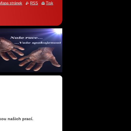
Mapa stránek
RSS
Tisk
kou našich prací.