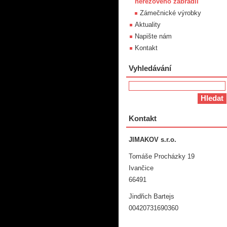
nerezového zábradlí
Zámečnické výrobky
Aktuality
Napište nám
Kontakt
Vyhledávání
Kontakt
JIMAKOV s.r.o.
Tomáše Procházky 19
Ivančice
66491
Jindřich Bartejs
00420731690360