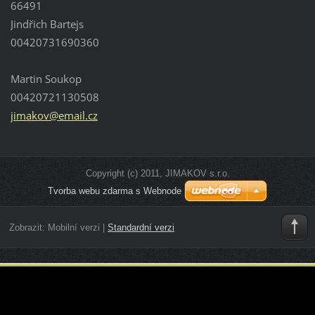
66491
Jindřich Bartejs
00420731690360
Martin Soukop
00420721130508
jimakov@
email.cz
Copyright (c) 2011, JIMAKOV s.r.o.
Tvorba webu zdarma s Webnode
Zobrazit:
Mobilní verzi
|
Standardní verzi